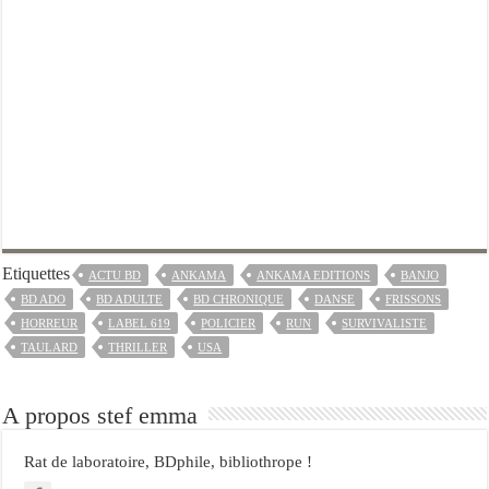
Etiquettes
ACTU BD
ANKAMA
ANKAMA EDITIONS
BANJO
BD ADO
BD ADULTE
BD CHRONIQUE
DANSE
FRISSONS
HORREUR
LABEL 619
POLICIER
RUN
SURVIVALISTE
TAULARD
THRILLER
USA
A propos stef emma
Rat de laboratoire, BDphile, bibliothrope !