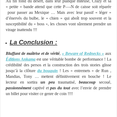
Au fin fond du désert, dans leur planque miteuse, Crazy et sa
« petite » bande attend que cette P—-N de caisse soit réparée
pour passer au Mexique … Mais avec leur passif « léger »
d’énervés du bulbe, le « chien » qui aboît trop souvent et la
susceptibilité du « boss », les choses vont sûrement prendre un
virage inattendu !!!
La Conclusion :
Bluffant de maîtrise et de vérité
,
« Beware of Rednecks »
aux
Éditions Ankama
est une véritable bombe de performance ! La
crédibilité des persos et la construction des trois stories glisse
jusqu’à la clôture
du bouquin
! Les « entremets » de Run ,
Mandias, Tony … mettent définitivement en bouche ! Le
lecteur en sortira
un peu
traumatisé,
beaucoup
secoué,
passionnément
captivé et
pas du tout
avec l’envie de prendre
un billet pour visiter ce genre de coin !!!!