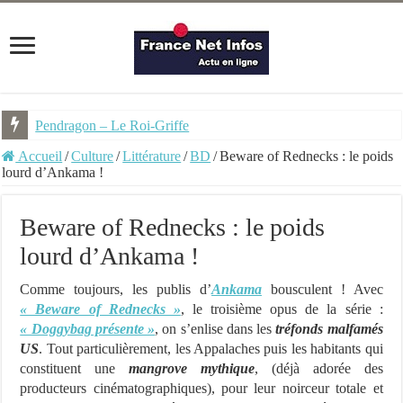
Pendragon – Le Roi-Griffe
La dernière sorcière – Ed. Hauteville
Accueil
/
Culture
/
Littérature
/
BD
/
Beware of Rednecks : le poids
lourd d’Ankama !
Beware of Rednecks : le poids
lourd d’Ankama !
Comme toujours, les publis d’
Ankama
bousculent ! Avec
« Beware of Rednecks »
, le troisième opus de la série :
« Doggybag présente »
, on s’enlise dans les
tréfonds malfamés
US
. Tout particulièrement, les Appalaches puis les habitants qui
constituent une
mangrove mythique
, (déjà adorée des
producteurs cinématographiques), pour leur noirceur totale et