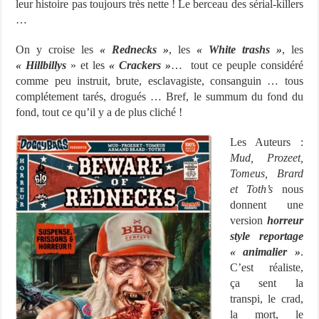
leur histoire pas toujours très nette ! Le berceau des sérial-killers
…
On y croise les
« Rednecks »
, les
« White trashs »
, les
« Hillbillys
» et les
« Crackers »
… tout ce peuple considéré
comme peu instruit, brute, esclavagiste, consanguin … tous
complétement tarés, drogués … Bref, le summum du fond du
fond, tout ce qu’il y a de plus cliché !
Les Auteurs :
Mud, Prozeet,
Tomeus, Brard
et Toth’s
nous
donnent une
version
horreur
style reportage
« animalier »
.
C’est réaliste,
ça sent la
transpi, le crad,
la mort, le