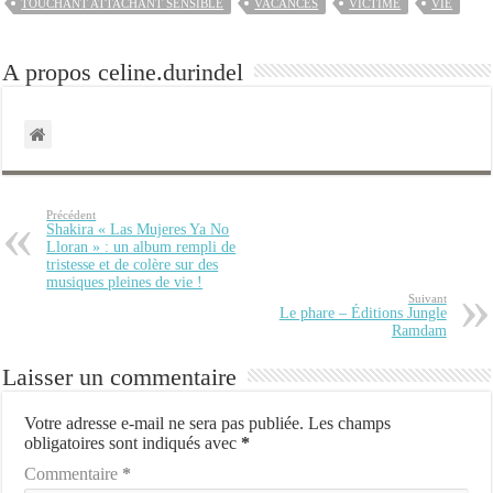
TOUCHANT ATTACHANT SENSIBLE
VACANCES
VICTIME
VIE
A propos celine.durindel
Précédent
Shakira « Las Mujeres Ya No
Lloran » : un album rempli de
tristesse et de colère sur des
musiques pleines de vie !
Suivant
Le phare – Éditions Jungle
Ramdam
Laisser un commentaire
Votre adresse e-mail ne sera pas publiée.
Les champs
obligatoires sont indiqués avec
*
Commentaire
*