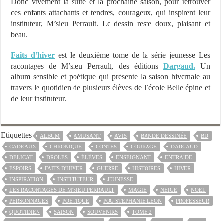
Donc vivement la suite et la prochaine saison, pour retrouver
ces enfants attachants et tendres, courageux, qui inspirent leur
instituteur, M’sieu Perrault. Le dessin reste doux, plaisant et
beau.
Faits d’hiver
est le deuxième tome de la série jeunesse Les
racontages de M’sieu Perrault, des éditions
Dargaud.
Un
album sensible et poétique qui présente la saison hivernale au
travers le quotidien de plusieurs élèves de l’école Belle épine et
de leur instituteur.
Etiquettes
ALBUM
AMUSANT
AVIS
BANDE DESSINÉE
BD
CADEAUX
CHRONIQUE
CONTES
COURAGE
DARGAUD
DELICAT
DROLES
ÉLÈVES
ENSEIGNANT
ENTRAIDE
ESPOIRS
FAITS D'HIVER
GUERRE
HISTOIRES
HIVER
INSPIRATION
INSTITUTEUR
JEUNESSE
LES RACONTAGES DE M'SIEU PERRAULT
MAGIE
NEIGE
NOEL
PERSONNAGES
POETIQUE
POG STEPHANIE LEON
PROFESSEUR
QUOTIDIEN
SAISON
SOUVENIRS
TOME 2