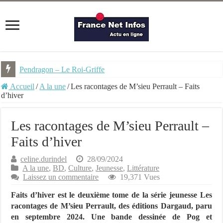
Pendragon – Le Roi-Griffe
La dernière sorcière – Ed. Hauteville
Accueil
/
A la une
/
Les racontages de M’sieu Perrault – Faits
d’hiver
Les racontages de M’sieu Perrault –
Faits d’hiver
celine.durindel
28/09/2024
A la une
,
BD
,
Culture
,
Jeunesse
,
Littérature
Laissez un commentaire
19,371 Vues
Faits d’hiver est le deuxième tome de la série jeunesse Les
racontages de M’sieu Perrault, des éditions Dargaud, paru
en septembre 2024. Une bande dessinée de Pog et