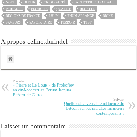
NOEL
OFFRIR
ORIGINALITÉ
PAIN D'EPICES D'ALSACE
PARTAGER
PRODUITS
QUALITÉ
RECETTE
REGIONS DE FRANCE
RHUM
RHUM ARRANGE
RICHE
SAVEURS
SAVOIR FAIRE
TERROIR
TEST
A propos celine.durindel
Précédent
« Pierre et Le Loup » de Prokofiev
en ciné-concert au Forum Jacques
Prévert de Carros
Suivant
Quelle est la véritable influence du
Bitcoin sur les marchés financiers
contemporains ?
Laisser un commentaire