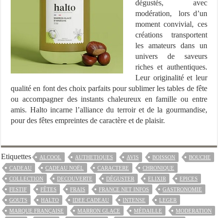
dégustés, avec
modération, lors d’un
moment convivial, ces
créations transportent
les amateurs dans un
univers de saveurs
riches et authentiques.
Leur originalité et leur
qualité en font des choix parfaits pour sublimer les tables de fête
ou accompagner des instants chaleureux en famille ou entre
amis. Halto incarne l’alliance du terroir et de la gourmandise,
pour des fêtes empreintes de caractère et de plaisir.
Etiquettes
ALCOOL
AUTHETIQUES
AVIS
BOISSON
BOUCHE
CADEAU
CADEAU NOËL
CARACTERE
CHRONIQUE
COLLECTION
DECOUVERTE
DÉGUSTER
ELIXIR
EPICES
FESTIF
FÊTES
FRAIS
FRANCE NET INFOS
GASTRONOMIE
GOUTS
HALTO
IDEE CADEAU
INTENSE
LEGER
MARQUE FRANÇAISE
MARRON GLACE
MÉDAILLE
MODERATION