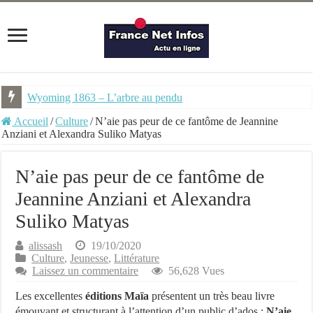
Wyoming 1863 – L’arbre au pendu
Accueil
/
Culture
/
N’aie pas peur de ce fantôme de Jeannine
Anziani et Alexandra Suliko Matyas
N’aie pas peur de ce fantôme de
Jeannine Anziani et Alexandra
Suliko Matyas
alissash
19/10/2020
Culture
,
Jeunesse
,
Littérature
Laissez un commentaire
56,628 Vues
Les excellentes
éditions Maïa
présentent un très beau livre
émouvant et structurant à l’attention d’un public d’ados :
N’aie