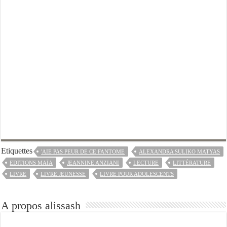
Etiquettes
'AIE PAS PEUR DE CE FANTOME
ALEXANDRA SULIKO MATYAS
EDITIONS MAÏA
JEANNINE ANZIANI
LECTURE
LITTÉRATURE
LIVRE
LIVRE JEUNESSE
LIVRE POUR ADOLESCENTS
A propos alissash