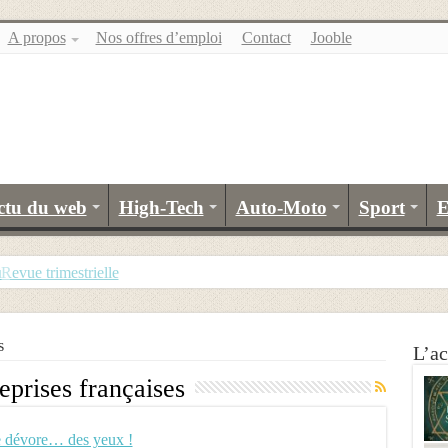
A propos
Nos offres d’emploi
Contact
Jooble
ctu du web
High-Tech
Auto-Moto
Sport
E
u
evue trimestrielle
s
L’ac
eprises françaises
 dévore… des yeux !