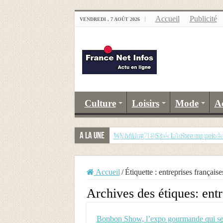
Accueil
Publicité
VENDREDI , 7 AOÛT 2026
Culture
Loisirs
Mode
A
A la Une
Wyoming 1863 – L’arbre au pend
NEMU #7 – Spécial Steampunk – R
Accueil
/
Étiquette :
entreprises française
Archives des étiques:
entr
Bonbon Show, l’expo gourmande qui se