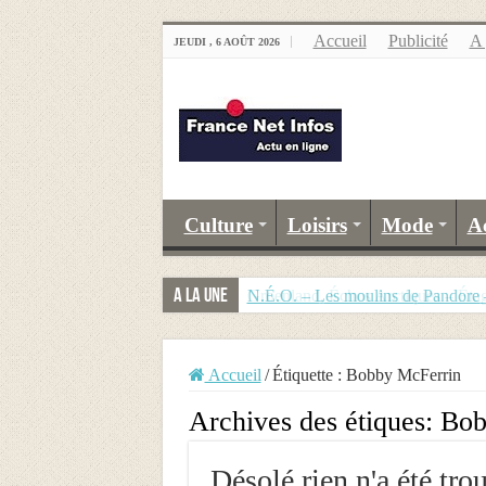
Accueil
Publicité
A 
JEUDI , 6 AOÛT 2026
Culture
Loisirs
Mode
A
A la Une
Groenland, Échos Arctiques – Étag
N.É.O. – Les moulins de Pandore
Accueil
/
Étiquette :
Bobby McFerrin
Archives des étiques:
Bob
Désolé rien n'a été tro