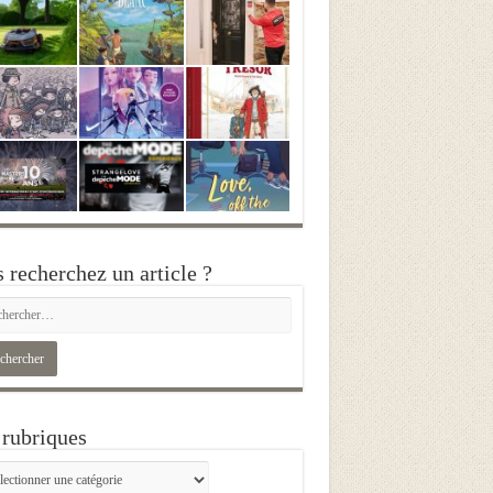
 recherchez un article ?
rubriques
iques