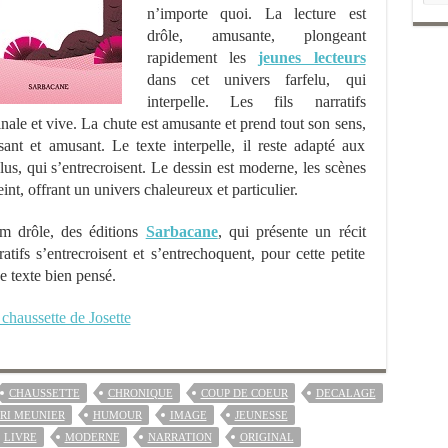
n’importe quoi. La lecture est
drôle, amusante, plongeant
rapidement les
jeunes lecteurs
dans cet univers farfelu, qui
interpelle. Les fils narratifs
ale et vive. La chute est amusante et prend tout son sens,
nt et amusant. Le texte interpelle, il reste adapté aux
lus, qui s’entrecroisent. Le dessin est moderne, les scènes
int, offrant un univers chaleureux et particulier.
m drôle, des éditions
Sarbacane
, qui présente un récit
rratifs s’entrecroisent et s’entrechoquent, pour cette petite
e texte bien pensé.
chaussette de Josette
CHAUSSETTE
CHRONIQUE
COUP DE COEUR
DECALAGE
RI MEUNIER
HUMOUR
IMAGE
JEUNESSE
LIVRE
MODERNE
NARRATION
ORIGINAL