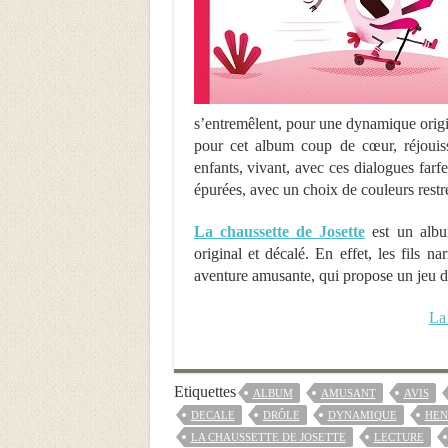
s’entremêlent, pour une dynamique origin
pour cet album coup de cœur, réjouissa
enfants, vivant, avec ces dialogues farfe
épurées, avec un choix de couleurs restre
La chaussette de Josette
est un albu
original et décalé. En effet, les fils na
aventure amusante, qui propose un jeu d
La 
Etiquettes
ALBUM
AMUSANT
AVIS
DECALE
DRÔLE
DYNAMIQUE
HEN
LA CHAUSSETTE DE JOSETTE
LECTURE