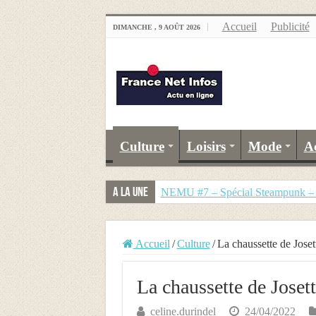
Accueil
Publicité
DIMANCHE , 9 AOÛT 2026
Culture
Loisirs
Mode
A
A la Une
NEMU #7 – Spécial Steampunk – R
Accueil
/
Culture
/
La chaussette de Joset
La chaussette de Joset
celine.durindel
24/04/2022