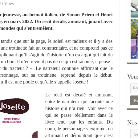
69 Vues
m jeunesse, au format italien, de Simon Priem et Henri
, en mars 2022. Un récit décalé, amusant, jouant avec
 mondes qui s’entremêlent.
tandis que sur la page, le soleil est radieux et il y a des
 une trottinette fait un commentaire, et ne comprend pas ce
pliquant qu’il s’agit de l’histoire d’un escargot qui fait du
 un bon. Il n’en revient pas de ce qui est raconté, il pense :
du tracteur ? ». Le narrateur continue affirmant que le
sonnage, sur sa trottinette, reprend depuis le début,
Vous
qu’il est une poule et qu’elle s’appelle Josette !
Le récit est décalé et amusant,
entre le narrateur qui raconte une
histoire qui n’a rien voir avec ce
qui se passe réellement dans le
Nos 
livre tenu par les enfants. Du
coup, le personnage s’exprime, en
Nos
affirmant et démontrant que c’est
rubr