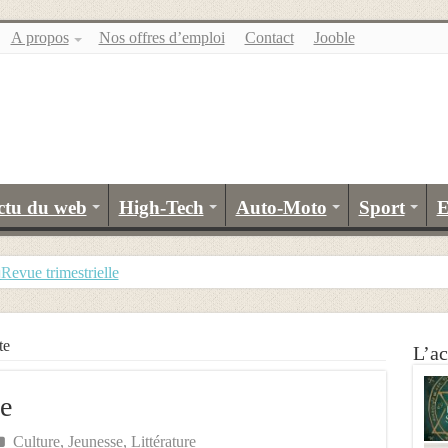
A propos
Nos offres d’emploi
Contact
Jooble
ctu du web
High-Tech
Auto-Moto
Sport
E
evue trimestrielle
te
L’ac
te
Culture
,
Jeunesse
,
Littérature