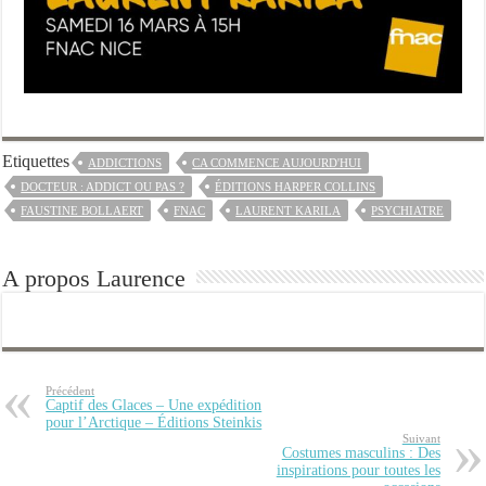
Etiquettes
ADDICTIONS
CA COMMENCE AUJOURD'HUI
DOCTEUR : ADDICT OU PAS ?
ÉDITIONS HARPER COLLINS
FAUSTINE BOLLAERT
FNAC
LAURENT KARILA
PSYCHIATRE
A propos Laurence
Précédent
Captif des Glaces – Une expédition
pour l’Arctique – Éditions Steinkis
Suivant
Costumes masculins : Des
inspirations pour toutes les