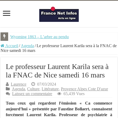
Wyoming 1863 – L’arbre au pendu
NEMU #7 – Spécial Steampunk – Revue trimestrielle
Accueil
/
Agenda
/
Le professeur Laurent Karila sera à la FNAC de
Nice samedi 16 mars
Le professeur Laurent Karila sera à
la FNAC de Nice samedi 16 mars
Laurence
07/03/2024
Agenda
,
Culture
,
Littérature
,
Provence Alpes Cote D'azur
Laissez un commentaire
65,439 Vues
Tous ceux qui regardent l’émission « Ca commence
aujourd’hui » présentée par Faustine Bollaert, connaissent
forcément Laurent Karila. Professeur de psychiatrie à