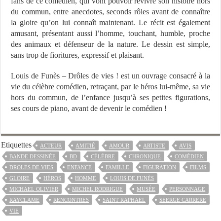
fans de ce comédien, qui vont pouvoir revivre son histoire hors
du commun, entre anecdotes, seconds rôles avant de connaître
la gloire qu’on lui connaît maintenant. Le récit est également
amusant, présentant aussi l’homme, touchant, humble, proche
des animaux et défenseur de la nature. Le dessin est simple,
sans trop de fioritures, expressif et plaisant.
Louis de Funès – Drôles de vies ! est un ouvrage consacré à la
vie du célèbre comédien, retraçant, par le héros lui-même, sa vie
hors du commun, de l’enfance jusqu’à ses petites figurations,
ses cours de piano, avant de devenir le comédien !
Etiquettes
ACTEUR
AMITIÉ
AMOUR
ARTISTE
AVIS
BANDE DESSINÉE
BD
CÉLÈBRE
CHRONIQUE
COMÉDIEN
DROLES DE VIES
ENFANCE
FAMILLE
FIGURATION
FILMS
GLOIRE
HÉROS
HOMME
LOUIS DE FUNÈS
MICHAEL OLIVIER
MICHEL RODRIGUE
MUSÉE
PERSONNAGE
RAYCLAME
RENCONTRES
SAINT RAPHAËL
SEERGE CARRERE
VIE