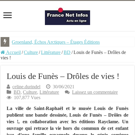
Groenland, Échos Arctiques – Étages Éditions
Accueil
/
Culture
/
Littérature
/
BD
/
Louis de Funès – Drôles de
vies !
Louis de Funès – Drôles de vies !
celine.durindel
30/06/2021
BD
,
Culture
,
Littérature
Laissez un commentaire
107,877 Vues
La ville de Saint-Raphaël et le musée Louis de Funès
publient une bande dessinée, Louis de Funès – Drôles de
vies !, en collaboration avec les éditions Rayclame. Un
ouvrage qui retrace la vie hors du commun de cet enfant
issu d’une famille espagnole devenu le génie comique