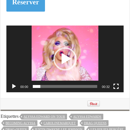
Réserver
Lecteur
vidéo
00:00
00:32
Etiquettes
ALYSSA EDWARD ON TOUR
ALYSSA EDWARDS
BECOMING ALYSSA
CAROLINEMARQUET
DRAG QUEENS
DRAG-QUEEN
JUSTIN DWAYNE LEE JOHNSON
LES FOLIES BERGÈRE