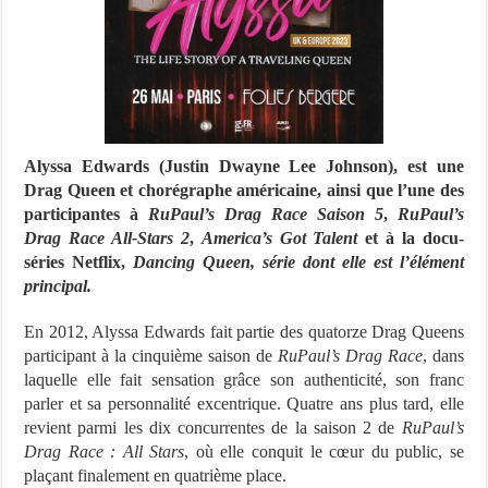
Alyssa Edwards (Justin Dwayne Lee Johnson), est une
Drag Queen et chorégraphe américaine, ainsi que l’une des
participantes à
RuPaul’s Drag Race Saison 5
,
RuPaul’s
Drag Race All-Stars 2
,
America’s Got Talent
et à la docu-
séries Netflix,
Dancing Queen, série dont elle est l’élément
principal.
En 2012, Alyssa Edwards fait partie des quatorze Drag Queens
participant à la cinquième saison de
RuPaul’s Drag Race
, dans
laquelle elle fait sensation grâce son authenticité, son franc
parler et sa personnalité excentrique. Quatre ans plus tard, elle
revient parmi les dix concurrentes de la saison 2 de
RuPaul’s
Drag Race : All Stars
, où elle conquit le cœur du public, se
plaçant finalement en quatrième place.