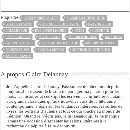
Etiquettes
ACCESSOIRES BEAUTÉ
BAUME MULTIFONCTION
BEAUTÉ FESTIVE
CALENDRIER DE L'AVENT
CRAYON YEUX
ENLUMINEUR
EYE-LINER LIQUIDE
FÊTES
HOUPETTE
LIME À ONGLES
MAQUILLAGE
MIROIR PORTABLE
MONOPRIX
PALETTE OMBRES
PINCEAU MAQUILLAGE
POUDRE DE SOLEIL
POUDRE IRISÉE
ROUGE A LEVRES
SURPRISE QUOTIDIENNE
TAILLE CRAYON
A propos Claire Delaunay
Je m’appelle Claire Delaunay. Passionnée de littérature depuis
toujours.J’ai ressenti le besoin de partager ma passion pour les
mots, les histoires et ceux qui les écrivent. Je m’intéresse autant
aux grands classiques qu’aux nouvelles voix de la littérature
contemporaine. J’écris sur les tendances littéraires, les sorties de
livres, les portraits d’auteurs et tout ce qui touche au monde de
l’édition. Quand je n’écris pas, je lis. Beaucoup. Je ne manque
jamais une occasion d’arpenter les salons littéraires à la
recherche de pépites à faire découvrir.