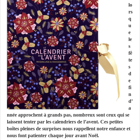
lo
rs
q
u
e
le
s
fê
te
s
d
e
fi
n
d’
a
nnée approchent à grands pas, nombreux sont ceux qui se
laissent tenter par les calendriers de l’avent. Ces petites
boîtes pleines de surprises nous rappellent notre enfance et
nous font patienter chaque jour avant Noël.