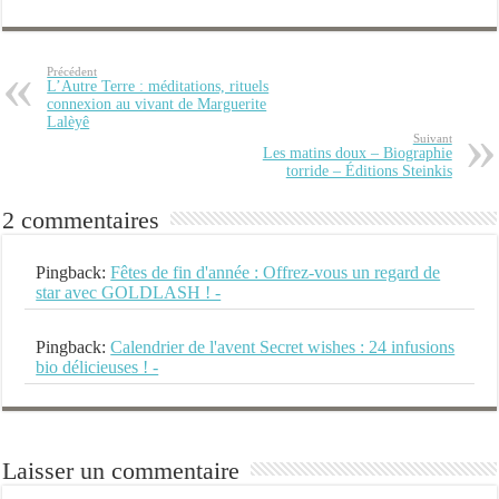
Précédent
L’Autre Terre : méditations, rituels
connexion au vivant de Marguerite
Lalèyê
Suivant
Les matins doux – Biographie
torride – Éditions Steinkis
2 commentaires
Pingback:
Fêtes de fin d'année : Offrez-vous un regard de
star avec GOLDLASH ! -
Pingback:
Calendrier de l'avent Secret wishes : 24 infusions
bio délicieuses ! -
Laisser un commentaire