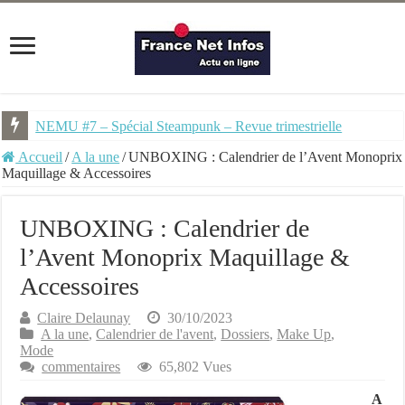
NEMU #7 – Spécial Steampunk – Revue trimestrielle
Groenland, Échos Arctiques – Étages Éditions
Accueil
/
A la une
/
UNBOXING : Calendrier de l’Avent Monoprix
Maquillage & Accessoires
UNBOXING : Calendrier de
l’Avent Monoprix Maquillage &
Accessoires
Claire Delaunay
30/10/2023
A la une
,
Calendrier de l'avent
,
Dossiers
,
Make Up
,
Mode
commentaires
65,802 Vues
A